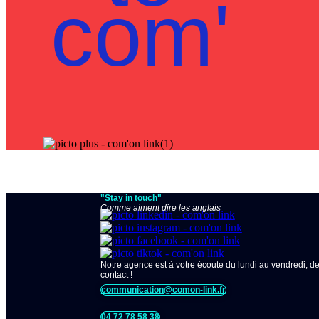
com'
"Stay in touch"
Comme aiment dire les anglais
Notre agence est à votre écoute du lundi au vendredi, d
contact !
communication@comon-link.fr
04 72 78 58 38