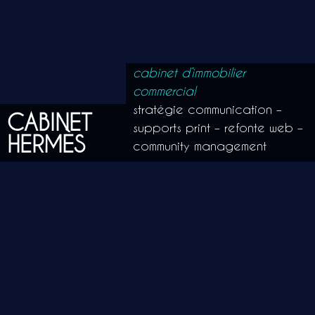
cabinet d’immobilier
commercial
stratégie communication –
CABINET
supports print – refonte web –
HERMÈS
community management