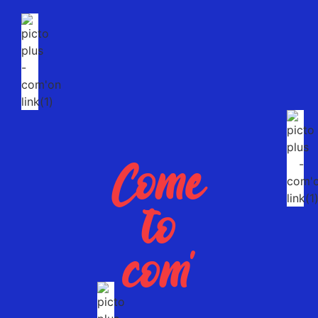
Come
to
com'