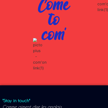
Come
to
com'
"Stay in touch"
Comme aiment dire les anglais