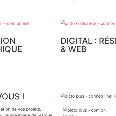
ION
DIGITAL : RÉ
HIQUE
& WEB
VOUS !
ation de vos projets.
truire une image de marque,